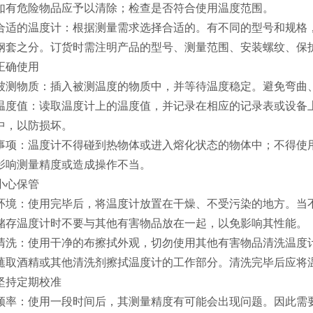
如有危险物品应予以清除；检查是否符合使用温度范围。
合适的温度计：根据测量需求选择合适的。有不同的型号和规格，如
钢套之分。订货时需注明产品的型号、测量范围、安装螺纹、保
正确使用
被测物质：插入被测温度的物质中，并等待温度稳定。避免弯曲
温度值：读取温度计上的温度值，并记录在相应的记录表或设备
中，以防损坏。
事项：温度计不得碰到热物体或进入熔化状态的物体中；不得使
影响测量精度或造成操作不当。
小心保管
环境：使用完毕后，将温度计放置在干燥、不受污染的地方。当
储存温度计时不要与其他有害物品放在一起，以免影响其性能。
清洗：使用干净的布擦拭外观，切勿使用其他有害物品清洗温度
蘸取酒精或其他清洗剂擦拭温度计的工作部分。清洗完毕后应将
坚持定期校准
频率：使用一段时间后，其测量精度有可能会出现问题。因此需