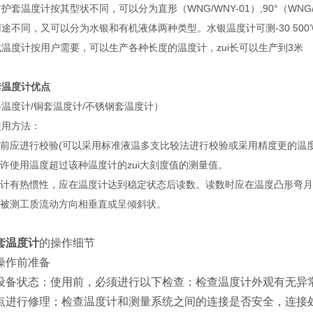
护套温度计按其型状不同，可以分为直形（WNG/WNY-01）,90°（WNG/W
途不同，又可以分为水银和有机液体两种类型。水银温度计可测-30 500℃
温度计按用户需要，可以生产各种长度的温度计，zui长可以生产到3米
套温度计优点
温度计/铜套温度计/不锈钢套温度计）
使用方法：
使用前应进行校验(可以采用标准液温多支比较法进行校验或采用精度更的温
允许使用温度超过该种温度计的zui大刻度值的测量值。
温度计有热惯性，应在温度计达到稳定状态后读数。读数时应在温度凸形弯月
应与被测工质流动方向相垂直或呈倾斜状。
套温度计
的操作细节
操作前准备
设备状态：使用前，必须进行以下检查：检查温度计外观有无异
点进行修理；检查温度计和测量系统之间的连接是否安全，连接