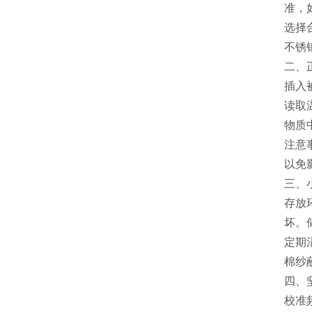
准，
选择
不锈
二、
插入
读取
物质
注意
以免
三、
存放
坏。
定期
棉纱
四、
校准