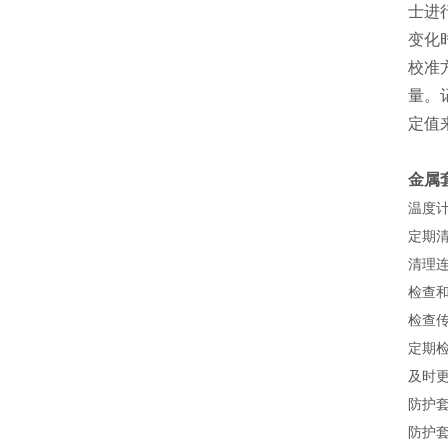
士进
变化
校准
量。
定值
金属
温度
定期
清理
检查
检查
定期
及时
防护
防护