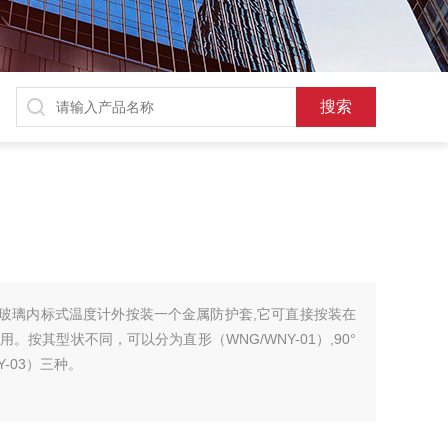
是由玻璃内标式温度计外按装一个金属防护套,它可直接按装在
按其型状不同，可以分为直形（WNG/WNY-01）,90°
NY-03）三种。