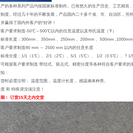
生产的各种系列产品均按国家标准制作。已有悠久的生产历史、工艺精良、
验制度。经过几十年的不断发展，产品国内二十多个省、市、自治区，另
，并赢得了国内外客户的*好评！
客户要求制造-50℃～500℃以内的任意温度以及华氏温度（℉）
准长度：300mm 、350mm 、250mm 、200mm 、500mm ,1000mm 
客户要求制造80 mm ～ 2500 mm 以内的任意长度
标准分度：1/1（1℃）、2/1（2℃）、5/1（5℃）、 1/2（0.5℃）、? 1/5
计可根据客户要求制造 带结式、留点式、精密分度等各种符合客户要求的
须知：
货时必需注明： 温度范围， 温度计长度， 感温液体种类。
度 和 特殊浸没须注意！
期︰ 订货15天之内交货